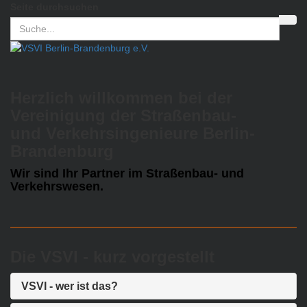
Seite durchsuchen
Herzlich willkommen bei der
Vereinigung der Straßenbau-
und Verkehrsingenieure Berlin-
Brandenburg
Wir sind Ihr Partner im Straßenbau- und
Verkehrswesen.
Die VSVI - kurz vorgestellt
VSVI - wer ist das?