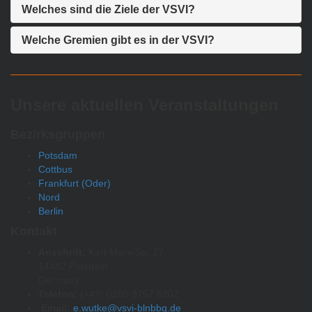
Welches sind die Ziele der VSVI?
Welche Gremien gibt es in der VSVI?
Unsere aktuellen Veranstaltungen
Bezirksgruppen
Potsdam
Cottbus
Frankfurt (Oder)
Nord
Berlin
Kontakt
Anschrift:
Karl-Marx-Str. 27
14482 Potsdam
Germany
Telefon:
(+49) 0160 9757 6202
Email:
e.wutke@vsvi-blnbbg.de