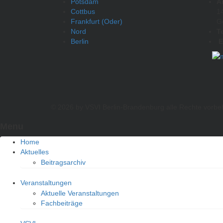
Potsdam
A
Cottbus
1
Frankfurt (Oder)
G
Nord
T
Berlin
E
© 2026 by VSVI Berlin-Brandenburg
alle Rechte vorbe
Menu
Home
Aktuelles
Beitragsarchiv
Veranstaltungen
Aktuelle Veranstaltungen
Fachbeiträge