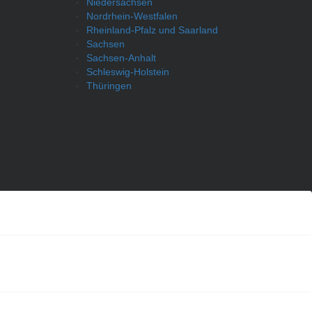
Niedersachsen
Nordrhein-Westfalen
Rheinland-Pfalz und Saarland
Sachsen
Sachsen-Anhalt
Schleswig-Holstein
Thüringen
p