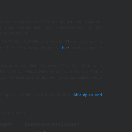
uftakt für die Aus- und Weiterbildung im Jahr 2022 der
che Lage konnte aber das Präsenzseminar in der
rneuten Anlauf.
on 09:00 bis 12:45 Uhr gibt es zum Thema „Asphalt“ in
e Titel der Vorträge können Sie
hier
abrufen und sich
er oder innovativer Wegweiser?“ an. Es referieren in
er (SGS INSTITUT FRESENIUS GmbH) und Thomas Plehm
d Klimaschutz in Berlin). Den genauen zeitlich Ablauf
. April ab Berlin, auch noch möglich (
Ablaufplan und
owfurt) durch.
ungen
Landesvereinigungen