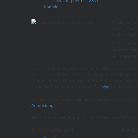
Satzung der GF VSVI
Kontakt
An sich sollt
VSVI Berlin
Fachhochschu
Somit versch
unserem Webi
bei Interesse
Am 22. März bieten wir ein weiteres Webinar an, zum
der Zeit von 09:30 und 12:00 Uhr Prof. Dr. Rüdig
(Landesbetrieb Straßenwesen Brandenburg) sowie Chris
sowie die Fachvorträge können Sie
hier
abrufen und a
Für Ende April haben wir eine Fachexkursion nach Da
Anmeldung
).
Einen Stammtisch führen wir am 05. Mai zum Thema „
Bezirksgruppen
Konta