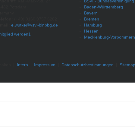
nschrift:
Karl-Marx-Str. 27
BSVI - Bundesvereinigung
4482 Potsdam
Baden-Württemberg
ermany
Bayern
elefon:
(+49) 0160 9757 6202
Bremen
mail:
e.wutke@vsvi-blnbbg.de
Hamburg
Hessen
Mecklenburg-Vorpommern
halten
|
Intern
|
Impressum
|
Datenschutzbestimmungen
|
Sitema