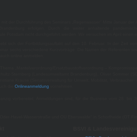
e, mit der Durchführung des Seminars „Regenwasser“ Mitte Januar der A
-Brandenburg erfolgen. Durch die weiter anhaltende pandemis
le Potsdam nicht durchgeführt werden. Wir versuchen im April einen e
iebt sich der Fortbildungsauftakt auf den 10. Februar. In der Zeit v
nar sechs verschiedene Kurzvorträge. Die Namen der Referenten sowi
 auch online anmelden.
 Thema „Mantelverordnung/Ersatzbaustoffverordnung – Kompromisspapi
er Schultz-Sternberg (Landesumweltamt Brandenburg), Oliver Somm
tiane Krause (Senatsverwaltung für Umwelt, Mobilität, Verbraucher- un
uch die
Onlineanmeldung
vornehmen.
nzig vorbereitet. Anmeldungen sind, für die Busreise vom 28. bis 30
Oder-Havel-Wasserstraße und OU Eberswalde“ in Schorfheide (OT Fin
kt
BSVI & Landesvereinig