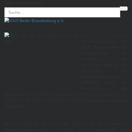
Seite durchsuchen
Im Ernst-von-
Stubenrauch-Saal der
Stadt Teltow haben die
Gemeinschaft zur
Förderung der
fachlichen Bildung der
Straßenbau- und
Verkehrsingenieure e. V.
(GFVSVI) sowie die
Vereinigung der
Straßenbau- und Verkehrsingenieure Berlin-Brandenburg e. V.
(VSVI) am 20. Oktober 2022 die jährliche Mitgliederversammlung
abgehalten.
Zunächst hielt ab 12:30 Uhr die GFVSVI die 21. Ordentliche
Mitgliederversammlung ab. Nach dem Jahresbericht des