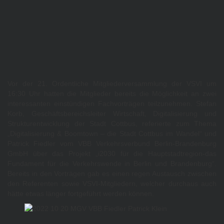
Vor der 21. Ordentliche Mitgliederversammlung der VSVI um
16:30 Uhr hatten die Mitglieder bereits die Möglichkeit an zwei
interessanten einstündigen Fachvorträgen teilzunehmen. Stefan
Korb, Geschäftsbereichsleiter Wirtschaft, Digitalisierung und
Strukturentwicklung der Stadt Cottbus, referierte zum Thema
„Digitalisierung & Boomtown – die Stadt Cottbus im Wandel“ und
Patrick Fiedler vom VBB Verkehrsverbund Berlin-Brandenburg
GmbH über das Projekt „i2030 für die Hauptstadtregion-das
Fundament für die Verkehrswende in Berlin und Brandenburg“.
Bereits in den Vorträgen gab es einen regen Austausch zwischen
den Referenten sowie VSVI-Mitgliedern, welcher durchaus auch
hätte etwas länger fortgeführt werden können.