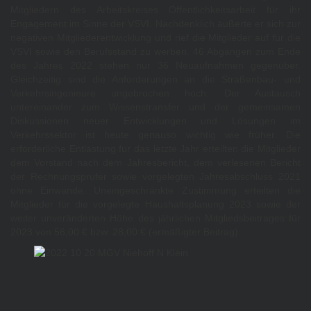
Mitgliedern des Arbeitskreises Öffentlichkeitsarbeit für ihr
Engagement im Sinne der VSVI. Nachdenklich äußerte er sich zur
negativen Mitgliederentwicklung und rief die Mitglieder auf für die
VSVI sowie den Berufsstand zu werben. 46 Abgängen zum Ende
des Jahres 2022 stehen nur 36 Neuaufnahmen gegenüber.
Gleichzeitig sind die Anforderungen an die Straßenbau- und
Verkehrsingenieure ungebrochen hoch. Der Austausch
untereinander zum Wissenstransfer und der gemeinsamen
Diskussionen neuer Entwicklungen und Lösungen im
Verkehrssektor ist heute genauso wichtig wie früher. Die
erforderliche Entlastung für das letzte Jahr erteilten die Mitglieder
dem Vorstand nach dem Jahresbericht, dem verlesenen Bericht
der Rechnungsprüfer sowie vorgelegten Jahresabschluss 2021
ohne Einwände. Uneingeschränkte Zustimmung erteilten die
Mitglieder für die vorgelegte Haushaltsplanung 2023 sowie der
weiter unveränderten Höhe des jährlichen Mitgliedsbeitrages für
2023 von 56,00 € bzw. 28,00 € (ermäßigter Beitrag).