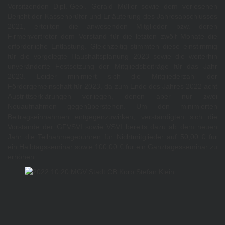
Vorsitzenden Dipl.-Geol. Gerald Müller sowie dem verlesenen
Bericht der Kassenprüfer und Erläuterung des Jahresabschlusses
2021, erteilten die anwesenden Mitglieder bzw. deren
Firmenvertreter dem Vorstand für die letzten zwölf Monate die
erforderliche Entlastung. Gleichzeitig stimmten diese einstimmig
für die vorgelegte Haushaltsplanung 2023 sowie die weiterhin
unveränderte Festsetzung der Mitgliedsbeiträge für das Jahr
2023. Leider minimiert sich die Mitgliederzahl der
Fördergemeinschaft für 2023, da zum Ende des Jahres 2022 acht
Austrittserklärungen vorliegen, denen aber nur zwei
Neuaufnahmen gegenüberstehen. Um den minimierten
Beitragseinnahmen entgegenzuwirken, verständigten sich die
Vorstände der GFVSVI sowie VSVI bereits dazu ab dem neuen
Jahr die Teilnahmegebühren für Nichtmitglieder auf 50,00 € für
ein Halbtagsseminar sowie 100,00 € für ein Ganztagesseminar zu
erhöhen.