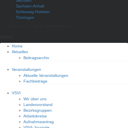
Sachsen
Sachsen-Anhalt
Schleswig-Holstein
Thüringen
© 2026 by VSVI Berlin-Brandenburg
|
|
|
|
Menu
Home
Aktuelles
Beitragsarchiv
Veranstaltungen
Aktuelle Veranstaltungen
Fachbeiträge
VSVI
Wir über uns
Landesvorstand
Bezirksgruppen
Arbeitskreise
Aufnahmeantrag
VSVI-Journale