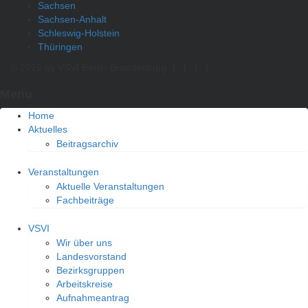
Sachsen
Sachsen-Anhalt
Schleswig-Holstein
Thüringen
© 2026 by VSVI Berlin-Brandenburg
|
|
|
|
Menu
Home
Aktuelles
Beitragsarchiv
Veranstaltungen
Aktuelle Veranstaltungen
Fachbeiträge
VSVI
Wir über uns
Landesvorstand
Bezirksgruppen
Arbeitskreise
Aufnahmeantrag