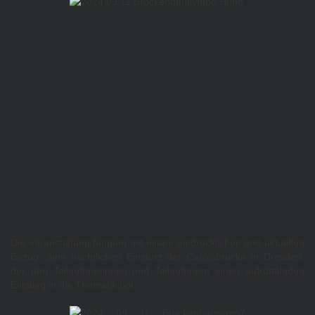
Die Veranstaltung begann mit einem eindrücklichen und aktuellen
Bezug: dem nächtlichen Einsturz der Carolabrücke in Dresden,
der den Teilnehmerinnen und Teilnehmern einen aufrüttelnden
Einstieg in die Thematik bot.