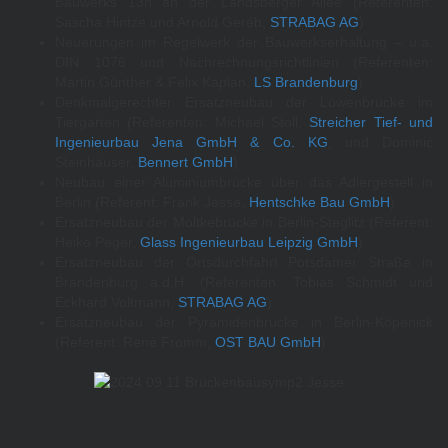
Bauwerks 13n an der Landsberger Allee (Referenten:
Sascha Hintze und Arnold Geréb,
STRABAG AG
)
Neuerungen im Regelwerk der Bauwerkserhaltung – u.a.
DIN 1076 und Nachrechnungsrichtlinien (Referenten:
Martin Günther & Felix Kaplan,
LS Brandenburg
)
Denkmalgerechter Ersatzneubau der Löwenbrücke im
Tiergarten (Referenten: Michael Stoll,
Streicher Tief- und
Ingenieurbau Jena GmbH & Co. KG
, und Dominic
Steinhäuser,
Bennert GmbH
)
Neubau einer Aluminiumbrücke über das Adlergestell in
Berlin (Referent: Frank Jesse,
Hentschke Bau GmbH
)
Ersatzneubau der Moltkebrücke in Berlin-Steglitz (Referent:
Heiko Peger,
Glass Ingenieurbau Leipzig GmbH
)
Ersatzneubau der Ortsdurchfahrt Potsdamer Straße in
Brandenburg a.d.H. (Referenten: Tobias Schmidt und
Eckhard Voltmann,
STRABAG AG
)
Ersatzneubau der Pyramidenbrücke in Berlin-Köpenick
(Referent: René Fromm,
OST BAU GmbH
)