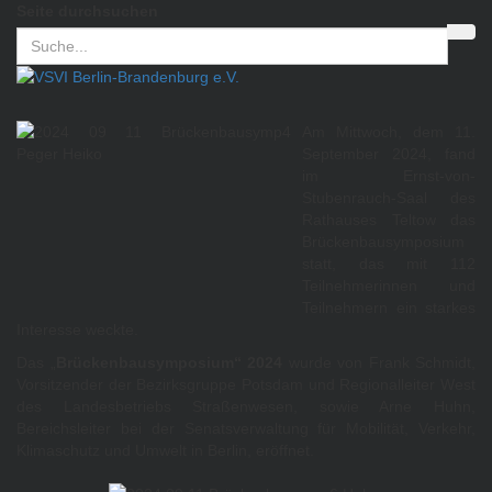
Seite durchsuchen
Am Mittwoch, dem 11.
September 2024, fand
im Ernst-von-
Stubenrauch-Saal des
Rathauses Teltow das
Brückenbausymposium
statt, das mit 112
Teilnehmerinnen und
Teilnehmern ein starkes
Interesse weckte.
Das „
Brückenbausymposium“ 2024
wurde von Frank Schmidt,
Vorsitzender der Bezirksgruppe Potsdam und Regionalleiter West
des Landesbetriebs Straßenwesen, sowie Arne Huhn,
Bereichsleiter bei der Senatsverwaltung für Mobilität, Verkehr,
Klimaschutz und Umwelt in Berlin, eröffnet.