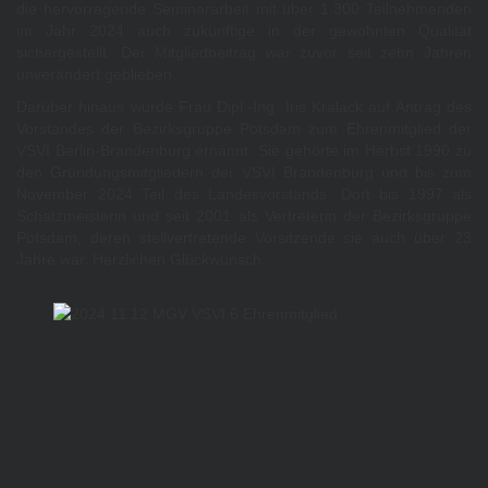
die hervorragende Seminararbeit mit über 1.300 Teilnehmenden
im Jahr 2024 auch zukünftige in der gewohnten Qualität
sichergestellt. Der Mitgliedbeitrag war zuvor seit zehn Jahren
unverändert geblieben.
Darüber hinaus wurde Frau Dipl.-Ing. Iris Kralack auf Antrag des
Vorstandes der Bezirksgruppe Potsdam zum Ehrenmitglied der
VSVI Berlin-Brandenburg ernannt. Sie gehörte im Herbst 1990 zu
den Gründungsmitgliedern der VSVI Brandenburg und bis zum
November 2024 Teil des Landesvorstands. Dort bis 1997 als
Schatzmeisterin und seit 2001 als Vertreterin der Bezirksgruppe
Potsdam, deren stellvertretende Vorsitzende sie auch über 23
Jahre war. Herzlichen Glückwunsch.