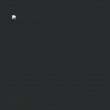
Landesvorstands war und dort seit 2001 die Bezirksgruppe
Potsdam vertrat.
Einen weiteren Schwerpunkt der 23. Ordentlichen
Mitgliederversammlung der VSVI Berlin-Brandenburg bildete die
aktuelle Haushaltslage mit den deutlich gestiegenen
Aufwendungen für die Seminare. Auf Vorschlag des
Landesvorstandes wurde daher eine Anpassung der
Mitgliedsbeiträge für Vollzahler von 56,00 auf 70,00 € sowie
ermäßigt von 28,00 auf 35,00 € beschlossen. Somit ist der
Haushalt des VSVI Berlin-Brandenburg auch weiterhin stabil und