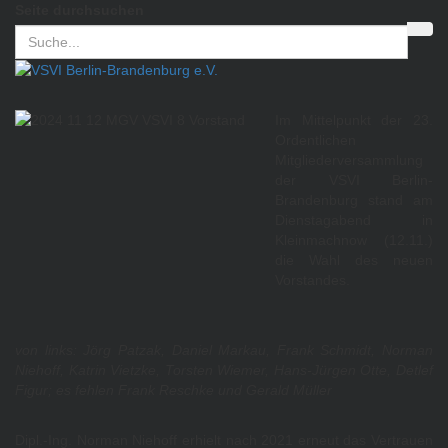
Seite durchsuchen
Im Mittelpunkt der 23.
Ordentlichen
Mitgliederversammlung
der VSVI Berlin-
Brandenburg stand am
Dienstagabend in
Kleinmachnow (12.11.)
die Wahl des neuen
Vorstandes.
von links: Jörg Patzak, Daniel Markau, Frank Schmidt, Norman
Niehoff, Katrin Vietzke, Torsten Wiemer, Hans-Jürgen Otte, Detlef
Figur; es fehlen Frank Reschke und Gerald Müller
Dipl.-Ing. Norman Niehoff erhielt nach 2021 erneut das Vertrauen