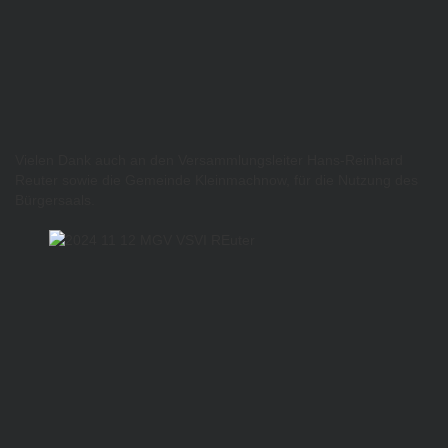
Vielen Dank auch an den Versammlungsleiter Hans-Reinhard
Reuter sowie die Gemeinde Kleinmachnow, für die Nutzung des
Bürgersaals.