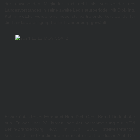
der anwesenden Mitglieder und geht als Vorsitzender des
Landesvorstandes in seine zweite Legislaturperiode. Mit Dipl.-Ing.
Katrin Vietzke wurde eine neue stellvertretende Vorsitzende für
die Landesvereinigung Berlin-Brandenburg gewählt.
Bisher übte dieses Ehrenamt Herr Dipl.-Geol. Bernd Dudenhöfer
aus. Er war über 23 Jahren, seit der Verschmelzung zur VSVI
Berlin-Brandenburg e.V. im Juni 2001 stellvertretender
Vorsitzende und kandidierte nun nicht erneut für dieses Amt. Der