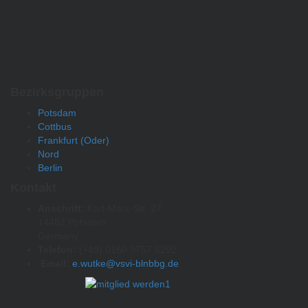
Bezirksgruppen
Potsdam
Cottbus
Frankfurt (Oder)
Nord
Berlin
Kontakt
Anschrift:
Karl-Marx-Str. 27
14482 Potsdam
Germany
Telefon:
(+49) 0160 9757 6202
Email:
e.wutke@vsvi-blnbbg.de