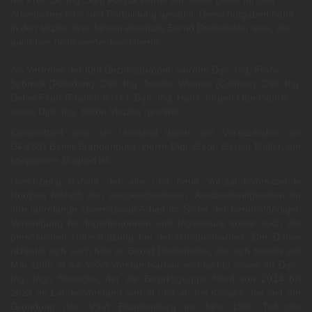
Mit Prof. Dr.-Ing. Jörg Patzak wurde ein neuer Leiter für den
Arbeitskreis Aus- und Fortbildung gewählt. Diese Aufgaben hatte
in den letzten drei Jahren ebenfalls Bernd Dudenhöfer inne, der
auch hier nicht wieder kandidierte.
Als Vertreter der fünf Bezirksgruppen wurden Dipl.-Ing. Frank
Schmidt (Potsdam), Dipl.-Ing. Torsten Wiemer (Cottbus), Dipl.-Ing.
Detlef Figur (Frankfurt (O.), Dipl.-Ing. Hans-Jürgen Otte (Nord)
sowie Dipl.-Ing. Katrin Vietzke gewählt.
Komplettiert wird der Vorstand durch den Vorsitzenden der
GFVSVI Berlin-Brandenburg, Herrn Dipl.-Geol. Gerald Müller, der
kooptiertes Mitglied ist.
Gleichzeitig dankte der alte und neue Vorstandsvorsitzende
Norman Niehoff den ausgeschiedenen Vorstandsmitgliedern für
ihre jahrelange zuverlässige Arbeit im Sinne der berufsständigen
Vereinigung für Ingenieurinnen und Ingenieure sowie auch der
persönlichen Unterstützung bei der Vorstandsarbeit. Der Danke
richtetet sich auch hier an Bernd Dudenhöfer, der sich bereits seit
Mai 1995 in die VSVI-Vorstandsarbeit einbrachte sowie an Dipl.-
Ing. Ingo Steinicke, der die Bezirksgruppe Nord von 2014 bis
2024 im Landesvorstand vertrat und an Iris Kralack, die seit der
Gründung des VSVI Brandenburg im Jahr 1990 Teil des