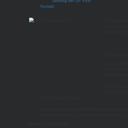
Satzung der GF VSVI
Kontakt
Zur Auszeich
Straßenplanu
Deutschen In
Der Deutsche 
In der Kateg
Einbindung a
Mobilitätsans
Die Kategorie
Wirtschaftlic
für die Zukunft bieten.
Die Kategorie „
Neue Mobilität
“ umfasst die ge
genauso sein wie neue Mobilitätsangebote und d
Bewertungskriterien