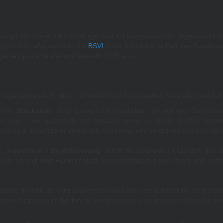
nung besonders zukunftsfähiger und richtungsweisender Ingenieurleist
ng und Straßenbau lobt die
BSVI
unter Schirmherrschaft des Bundesve
genieurpreis Straße und Verkehr 2025 aus.
Ingenieurpreis Straße und Verkehr wird als ideeller Preis alle zwei Ja
orie „
Baukultur
“ sind planerische Qualitäten gefragt wie Gestaltu
n inner- wie außerörtlichen Straßen sowie in deren Umfeld. Preisw
prüche in besonderer Weise mit den klima- und energierelevanten Her
 „I
nnovation / Digitalisierung
“ sucht Neuerungen im Bereich des S
hkeit, Technik und Funktionalität berücksichtigen, neue Ideen und Ve
samte Palette der Anpassungsfähigkeit für unterschiedliche Verkehrs
eren Organisation bis hin zu unorthodoxen und kreativen Ideen für d