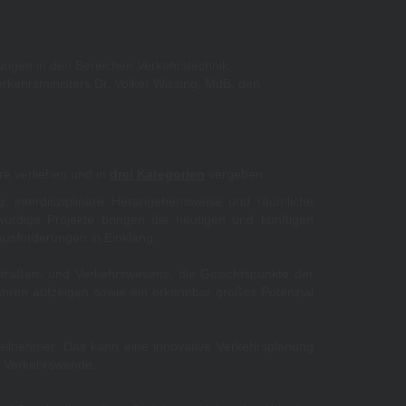
ungen in den Bereichen Verkehrstechnik,
rkehrsministers Dr. Volker Wissing, MdB, den
hre verliehen und in
drei Kategorien
vergeben:
ng, interdisziplinäre Herangehensweise und räumliche
ürdige Projekte bringen die heutigen und künftigen
ausforderungen in Einklang.
traßen- und Verkehrswesens, die Gesichtspunkte der
rfahren aufzeigen sowie ein erkennbar großes Potenzial
teilnehmer. Das kann eine innovative Verkehrsplanung
ie Verkehrswende.