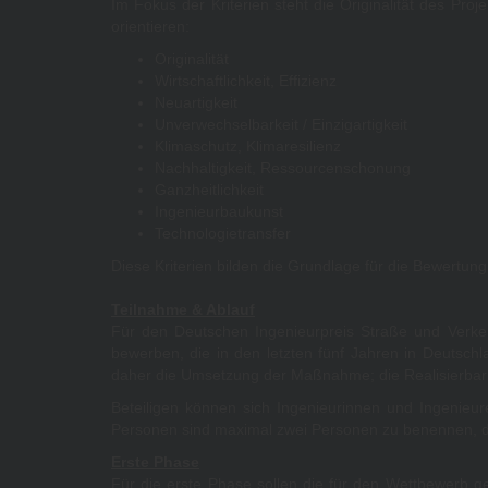
Im Fokus der Kriterien steht die Originalität des Pro
orientieren:
Originalität
Wirtschaftlichkeit, Effizienz
Neuartigkeit
Unverwechselbarkeit / Einzigartigkeit
Klimaschutz, Klimaresilienz
Nachhaltigkeit, Ressourcenschonung
Ganzheitlichkeit
Ingenieurbaukunst
Technologietransfer
Diese Kriterien bilden die Grundlage für die Bewertun
Teilnahme & Ablauf
Für den Deutschen Ingenieurpreis Straße und Verkeh
bewerben, die in den letzten fünf Jahren in Deutsch
daher die Umsetzung der Maßnahme; die Realisierbarke
Beteiligen können sich Ingenieurinnen und Ingenieure
Personen sind maximal zwei Personen zu benennen, die
Erste Phase
Für die erste Phase sollen die für den Wettbewerb 