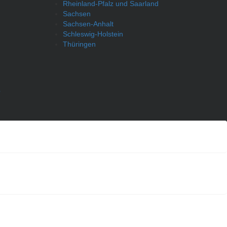
Rheinland-Pfalz und Saarland
Sachsen
Sachsen-Anhalt
Schleswig-Holstein
Thüringen
p