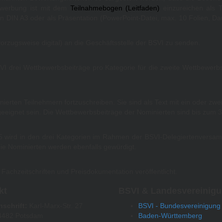
ewerbung ist mit dem
Teilnahmebogen
(
Leitfaden
)
einzureichen als T
in DIN A3 oder als Präsentation (PowerPoint-Datei, max. 10 Folien, D
orzugsweise digital) an die Geschäftsstelle der BSVI zu senden.
 drei Wettbewerbsbeiträge pro Kategorie für die zweite Wettbewerbs
rten Teilnehmern fortzuschreiben. Sie sind als Text mit ein oder zwe
n geeignet sein. Die Wettbewerbsbeiträge der Nominierten sind bis zum 
5 wird in den drei Kategorien im Rahmen der BSVI-Delegiertenversa
die Nominierten werden ebenfalls gewürdigt.
Fachzeitschriften und Preisdokumentation veröffentlicht.
kt
BSVI & Landesvereinig
nschrift:
Karl-Marx-Str. 27
BSVI - Bundesvereinigung
4482 Potsdam
Baden-Württemberg