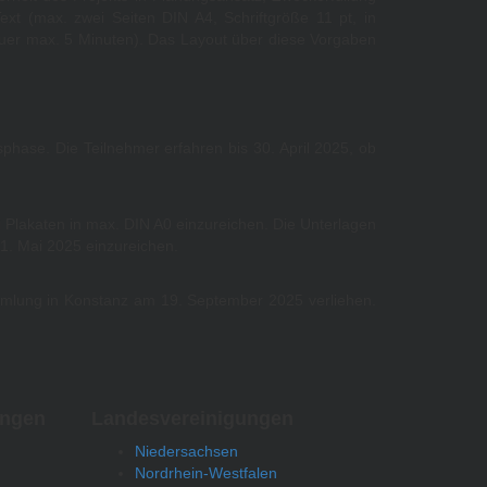
ext (max. zwei Seiten DIN A4, Schriftgröße 11 pt, in
auer max. 5 Minuten). Das Layout über diese Vorgaben
phase. Die Teilnehmer erfahren bis 30. April 2025, ob
i Plakaten in max. DIN A0 einzureichen. Die Unterlagen
31. Mai 2025 einzureichen.
mmlung in Konstanz am 19. September 2025 verliehen.
ungen
Landesvereinigungen
Niedersachsen
Nordrhein-Westfalen