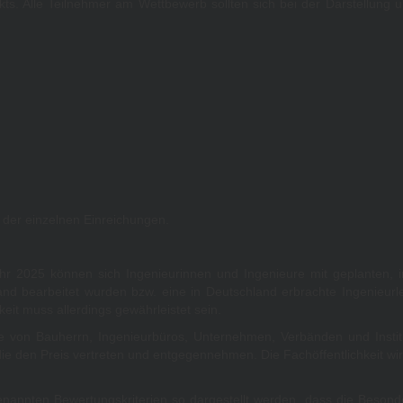
jekts. Alle Teilnehmer am Wettbewerb sollten sich bei der Darstellung 
g der einzelnen Einreichungen.
r 2025 können sich Ingenieurinnen und Ingenieure mit geplanten, in 
land bearbeitet wurden bzw. eine in Deutschland erbrachte Ingenieurl
it muss allerdings gewährleistet sein.
 von Bauherrn, Ingenieurbüros, Unternehmen, Verbänden und Institutio
 den Preis vertreten und entgegennehmen. Die Fachöffentlichkeit wird 
genannten Bewertungskriterien so dargestellt werden, dass die Besonde