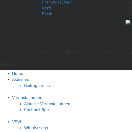
Frankfurt (Oder)
G
Nord
T
Berlin
E
© 2026 by VSVI Berlin-Brandenburg
alle Rechte vorbe
Menu
Home
Aktuelles
Beitragsarchiv
Veranstaltungen
Aktuelle Veranstaltungen
Fachbeiträge
VSVI
Wir über uns