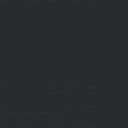
und Beschreibung ihrer Projekte an folgenden Kriterien
Bau befindlichen oder bereits realisierten Projekten
eistung darstellen. Keine zwingende Voraussetzung ist
nen. Stellvertretend für alle am Projekt beteiligten
über Ablauf und Ergebnis informiert.
rheit des Projekts in Planungsansatz, Zweckerfüllung