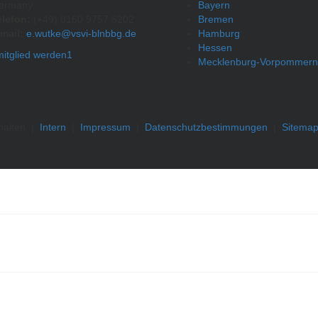
ermany
Bayern
elefon:
(+49) 0160 9757 6202
Bremen
mail:
e.wutke@vsvi-blnbbg.de
Hamburg
Hessen
Mecklenburg-Vorpommern
halten
|
Intern
|
Impressum
|
Datenschutzbestimmungen
|
Sitema