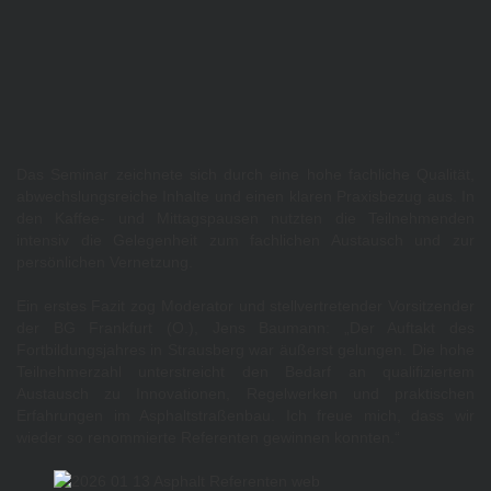
Das Seminar zeichnete sich durch eine hohe fachliche Qualität,
abwechslungsreiche Inhalte und einen klaren Praxisbezug aus. In
den Kaffee- und Mittagspausen nutzten die Teilnehmenden
intensiv die Gelegenheit zum fachlichen Austausch und zur
persönlichen Vernetzung.
Ein erstes Fazit zog Moderator und stellvertretender Vorsitzender
der BG Frankfurt (O.), Jens Baumann: „Der Auftakt des
Fortbildungsjahres in Strausberg war äußerst gelungen. Die hohe
Teilnehmerzahl unterstreicht den Bedarf an qualifiziertem
Austausch zu Innovationen, Regelwerken und praktischen
Erfahrungen im Asphaltstraßenbau. Ich freue mich, dass wir
wieder so renommierte Referenten gewinnen konnten.“