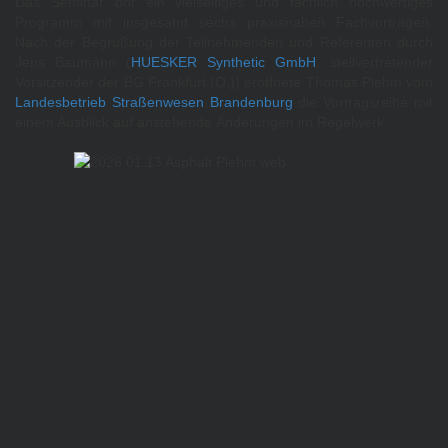
Das Seminar bot ein vielseitiges und fachlich hochwertiges
Programm mit insgesamt sechs praxisnahen Fachvorträgen.
Nach der Begrüßung der Teilnehmenden und Referenten durch
Jens Baumann (
HUESKER Synthetic GmbH
, stellvertretender
Vorsitzender der BG Frankfurt (O.)) eröffnete Thomas Plehm vom
Landesbetrieb Straßenwesen Brandenburg
die Vortragsreihe mit
einem Ausblick auf anstehende Änderungen im Regelwerk.