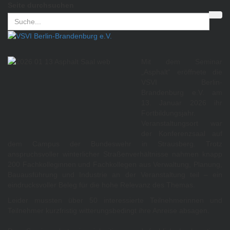
Seite durchsuchen
Mit dem Seminar
„Asphalt“ eröffnete die
VSVI Berlin-
Brandenburg e.V. am
13. Januar 2026 ihr
Fortbildungsjahr.
Veranstaltungsort war
der Konferenzsaal auf
dem Campus der Bundeswehr in Strausberg. Trotz
anspruchsvoller winterlicher Straßenverhältnisse nahmen knapp
200 Fachkolleginnen und Fachkollegen aus Verwaltung, Planung,
Bauausführung und Industrie an der Veranstaltung teil – ein
eindrucksvoller Beleg für die hohe Relevanz des Themas.
Leider mussten über 50 interessierte Teilnehmerinnen und
Teilnehmer kurzfristig witterungsbedingt ihre Anreise absagen.