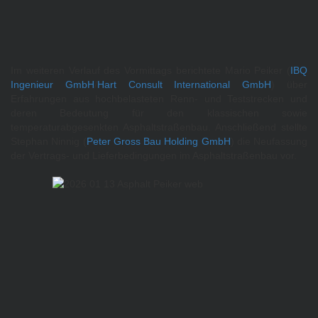
Im weiteren Verlauf des Vormittags berichtete Mario Peiker (
IBQ
Ingenieur GmbH
/
Hart Consult International GmbH
) über
Erfahrungen aus hochbelasteten Renn- und Teststrecken und
deren Bedeutung für den klassischen sowie
temperaturabgesenkten Asphaltstraßenbau. Anschließend stellte
Stephan Ninnig (
Peter Gross Bau Holding GmbH
) die Neufassung
der Vertrags- und Lieferbedingungen im Asphaltstraßenbau vor.