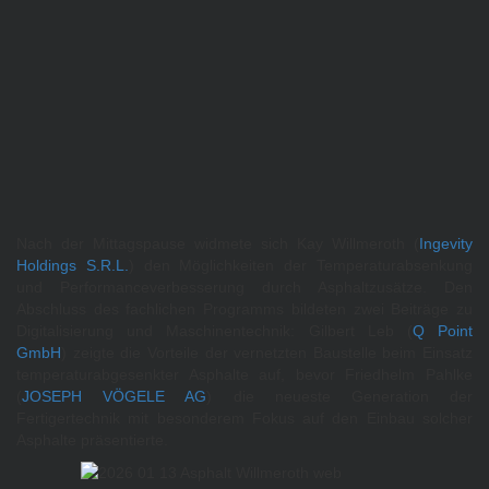
Nach der Mittagspause widmete sich Kay Willmeroth (
Ingevity
Holdings S.R.L.
) den Möglichkeiten der Temperaturabsenkung
und Performanceverbesserung durch Asphaltzusätze. Den
Abschluss des fachlichen Programms bildeten zwei Beiträge zu
Digitalisierung und Maschinentechnik: Gilbert Leb (
Q Point
GmbH
) zeigte die Vorteile der vernetzten Baustelle beim Einsatz
temperaturabgesenkter Asphalte auf, bevor Friedhelm Pahlke
(
JOSEPH VÖGELE AG
) die neueste Generation der
Fertigertechnik mit besonderem Fokus auf den Einbau solcher
Asphalte präsentierte.