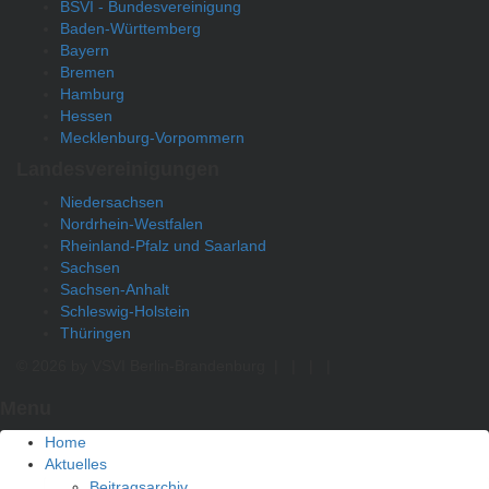
BSVI - Bundesvereinigung
Baden-Württemberg
Bayern
Bremen
Hamburg
Hessen
Mecklenburg-Vorpommern
Landesvereinigungen
Niedersachsen
Nordrhein-Westfalen
Rheinland-Pfalz und Saarland
Sachsen
Sachsen-Anhalt
Schleswig-Holstein
Thüringen
© 2026 by VSVI Berlin-Brandenburg
|
|
|
|
Menu
Home
Aktuelles
Beitragsarchiv