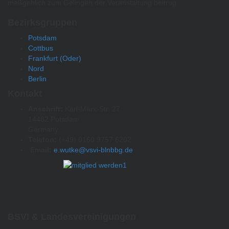
maßgeblich zum Gelingen der Veranstaltung beitrug.
Bezirksgruppen
Potsdam
Cottbus
Frankfurt (Oder)
Nord
Berlin
Kontakt
Anschrift:
Karl-Marx-Str. 27
14482 Potsdam
Germany
Telefon:
(+49) 0160 9757 6202
Email:
e.wutke@vsvi-blnbbg.de
BSVI & Landesvereinigungen