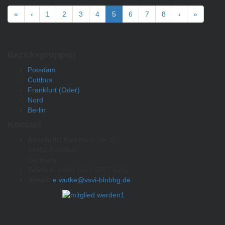
«
‹
1
2
3
4
5
6
7
8
›
»
Bezirksgruppen
Potsdam
Cottbus
Frankfurt (Oder)
Nord
Berlin
Kontakt
Anschrift:
Karl-Marx-Str. 27
14482 Potsdam
Germany
Telefon:
(+49) 0160 9757 6202
Email:
e.wutke@vsvi-blnbbg.de