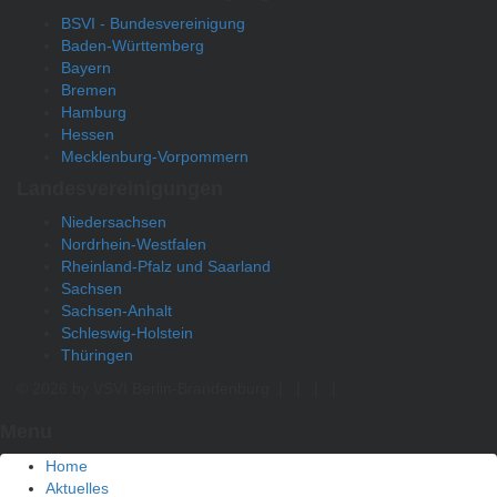
BSVI - Bundesvereinigung
Baden-Württemberg
Bayern
Bremen
Hamburg
Hessen
Mecklenburg-Vorpommern
Landesvereinigungen
Niedersachsen
Nordrhein-Westfalen
Rheinland-Pfalz und Saarland
Sachsen
Sachsen-Anhalt
Schleswig-Holstein
Thüringen
© 2026 by VSVI Berlin-Brandenburg
|
|
|
|
Menu
Home
Aktuelles