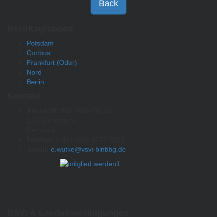
Back
Bezirksgruppen
Potsdam
Cottbus
Frankfurt (Oder)
Nord
Berlin
Kontakt
Anschrift:
Karl-Marx-Str. 27
14482 Potsdam
Germany
Telefon:
(+49) 0160 9757 6202
Email:
e.wutke@vsvi-blnbbg.de
BSVI & Landesvereinigungen